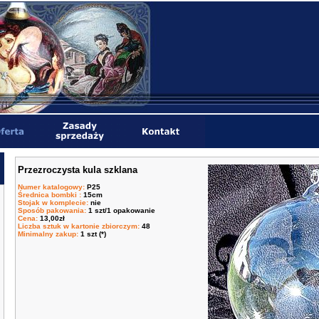
Przezroczysta kula szklana
Numer katalogowy
:
P25
Średnica bombki
:
15cm
Stojak w komplecie
:
nie
Sposób pakowania
:
1 szt/1 opakowanie
Cena
:
13,00zł
Liczba sztuk w kartonie zbiorczym
:
48
Minimalny zakup
:
1 szt (*)