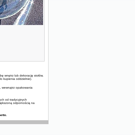
ę wnętrz lub dekorację stołów,
o kupienia oddzielnie).
ej, wewnątrz opakowania
ych od tradycyjnych
iększoną odpornością na
etto.