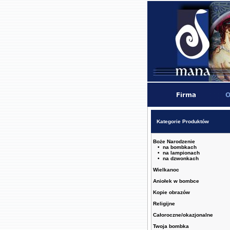
Kategorie Produktów
Boże Narodzenie
• na bombkach
• na lampionach
• na dzwonkach
Wielkanoc
Aniołek w bombce
Kopie obrazów
Religijne
Całoroczne/okazjonalne
Twoja bombka