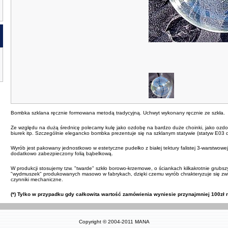
Bombka szklana ręcznie formowana metodą tradycyjną. Uchwyt wykonany ręcznie ze szkła.
Ze względu na dużą średnicę polecamy kulę jako ozdobę na bardzo duże choinki, jako ozdob
biurek itp. Szczególnie elegancko bombka prezentuje się na szklanym statywie (statyw E03 d
Wyrób jest pakowany jednostkowo w estetyczne pudełko z białej tektury falistej 3-warstwow
dodatkowo zabezpieczony folią bąbelkową.
W produkcji stosujemy tzw. "twarde" szkło borowo-krzemowe, o ściankach kilkakrotnie grubsz
"wydmuszek" produkowanych masowo w fabrykach, dzięki czemu wyrób chrakteryzuje się zw
czynniki mechaniczne.
(*) Tylko w przypadku gdy całkowita wartość zamówienia wyniesie przynajmniej 100zł n
Copyright © 2004-2011
MANA