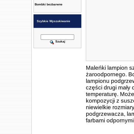
Bombki bezbarwne
Szybkie Wyszukiwanie
Szukaj
Maleńki lampion s
żaroodpornego. B
lampionu podgrzew
części drugi mały
temperaturę. Może
kompozycji z susz
niewielkie rozmiar
podgrzewacza, lam
farbami odpornymi