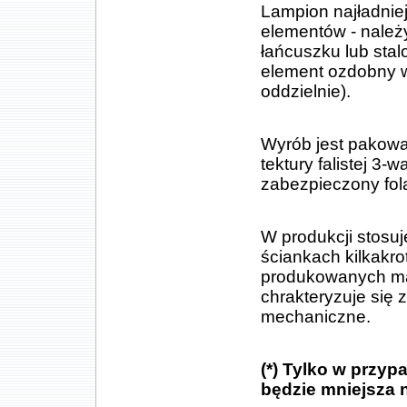
Lampion najładniej
elementów - należ
łańcuszku lub stal
element ozdobny w
oddzielnie).
Wyrób jest pakowa
tektury falistej 
zabezpieczony fol
W produkcji stosu
ściankach kilkakr
produkowanych ma
chrakteryzuje się
mechaniczne.
(*) Tylko w przy
będzie mniejsza n