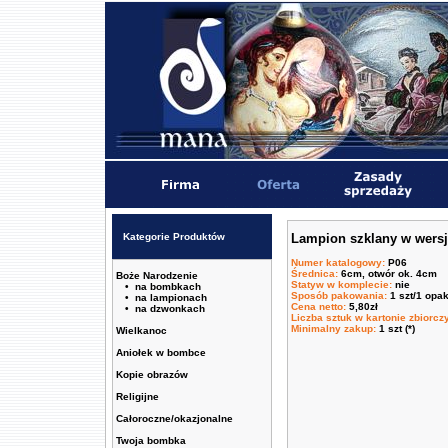
Kategorie Produktów
Lampion szklany w wersj
Numer katalogowy
:
P06
Średnica
:
6cm, otwór ok. 4cm
Boże Narodzenie
Statyw w komplecie
:
nie
• na bombkach
Sposób pakowania
:
1 szt/1 opa
• na lampionach
Cena netto
:
5,80zł
• na dzwonkach
Liczba sztuk w kartonie zbiorc
Minimalny zakup
:
1 szt (*)
Wielkanoc
Aniołek w bombce
Kopie obrazów
Religijne
Całoroczne/okazjonalne
Twoja bombka