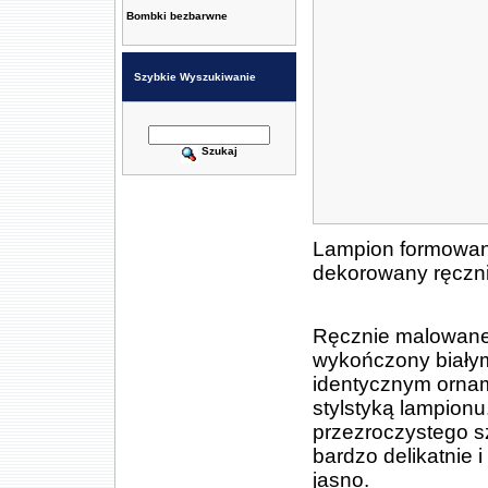
Bombki bezbarwne
Szybkie Wyszukiwanie
Szukaj
Lampion formowany
dekorowany ręczni
Ręcznie malowane 
wykończony biały
identycznym ornam
stylstyką lampion
przezroczystego s
bardzo delikatnie 
jasno.