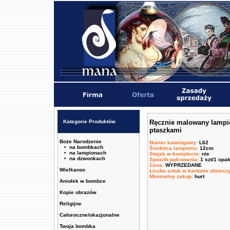
Kategorie Produktów
Ręcznie malowany lampi
ptaszkami
Boże Narodzenie
Numer katalogowy
:
L62
• na bombkach
Średnica lampionu
:
12cm
• na lampionach
Stojak w komplecie
:
nie
• na dzwonkach
Sposób pakowania
:
1 szt/1 opa
Cena
:
WYPRZEDANE
Wielkanoc
Liczba sztuk w kartonie zbiorc
Minimalny zakup
:
hurt
Aniołek w bombce
Kopie obrazów
Religijne
Całoroczne/okazjonalne
Twoja bombka