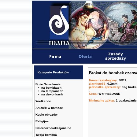
Kategorie Produktów
Brokat do bombek czerw
Numer katalogowy
:
BR11
ziarnistość
:
0,2mm
Boże Narodzenie
jednostka sprzedaży
:
50g broka
• na bombkach
:
• na lampionach
Cena
:
WYPRZEDANE
• na dzwonkach
:
Minimalny zakup
:
1 opakowanie 
Wielkanoc
Aniołek w bombce
Kopie obrazów
Religijne
Całoroczne/okazjonalne
Twoja bombka