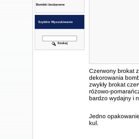
Bombki bezbarwne
Szybkie Wyszukiwanie
Szukaj
Czerwony brokat z
dekorowania bombek
zwykły brokat czer
różowo-pomarańczo
bardzo wydajny i n
Jedno opakowanie 
kul.