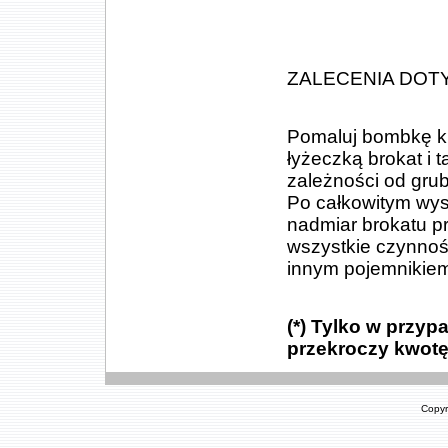
ZALECENIA DOT
Pomaluj bombkę kl
łyżeczką brokat i
zależności od grubo
Po całkowitym wys
nadmiar brokatu p
wszystkie czynnoś
innym pojemnikie
(*) Tylko w przy
przekroczy kwotę 
Copyr