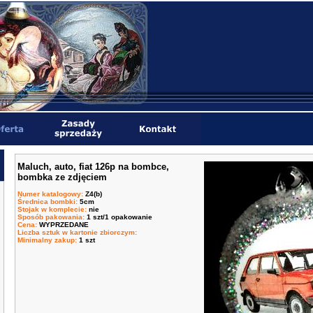
Maluch, auto, fiat 126p na bombce,
bombka ze zdjęciem
Numer katalogowy
:
Z4(b)
Średnica bombki
:
5cm
Stojak w komplecie
:
nie
Sposób pakowania
:
1 szt/1 opakowanie
Cena
:
WYPRZEDANE
Liczba sztuk w kartonie zbiorczym
:
Minimalny zakup
:
1 szt