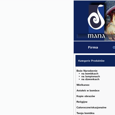
Kategorie Produktów
Boże Narodzenie
• na bombkach
• na lampionach
• na dzwonkach
Wielkanoc
Aniołek w bombce
Kopie obrazów
Religijne
Całoroczne/okazjonalne
Twoja bombka