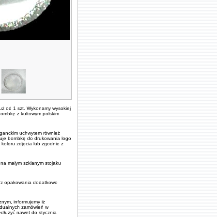
uż od 1 szt. Wykonamy wysokiej
 bombkę z kultowym polskim
eganckim uchwytem również
nuje bombkę do drukowania logo
koloru zdjęcia lub zgodnie z
b na małym szklanym stojaku
ątrz opakowania dodatkowo
nym, informujemy iż
widualnych zamówień w
dłużyć nawet do stycznia