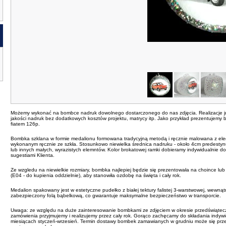
Możemy wykonać na bombce nadruk dowolnego dostarczonego do nas zdjęcia. Realizacje j
jakości nadruk bez dodatkowych kosztów projektu, matrycy itp. Jako przykład prezentujemy
fiatem 126p.
Bombka szklana w formie medalionu formowana tradycyjną metodą i ręcznie malowana z el
wykonanym ręcznie ze szkła. Stosunkowo niewielka średnica nadruku - około 4cm predesty
lub innych małych, wyrazistych elemntów. Kolor brokatowej ramki dobieramy indywidualnie do 
sugestiami Klienta.
Ze wzgledu na niewielkie rozmiary, bombka najlepiej będzie się prezentowała na choince lu
(E04 - do kupienia oddzielnie), aby stanowiła ozdobę na święta i cały rok.
Medalion spakowany jest w estetyczne pudełko z białej tektury falistej 3-warstwowej, wewn
zabezpieczony folą bąbelkową, co gwarantuje maksymalne bezpieczeństwo w transporcie.
Uwaga: ze względu na duże zainteresowanie bombkami ze zdjęciem w okresie przedświątecz
zamówienia przyjmujemy i realizujemy przez cały rok. Gorąco zachęcamy do składania indy
miesiącach styczeń-wrzesień. Termin dostawy bombek zamawianych w grudniu może się prze