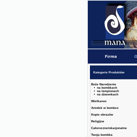
Kategorie Produktów
Boże Narodzenie
• na bombkach
• na lampionach
• na dzwonkach
Wielkanoc
Aniołek w bombce
Kopie obrazów
Religijne
Całoroczne/okazjonalne
Twoja bombka