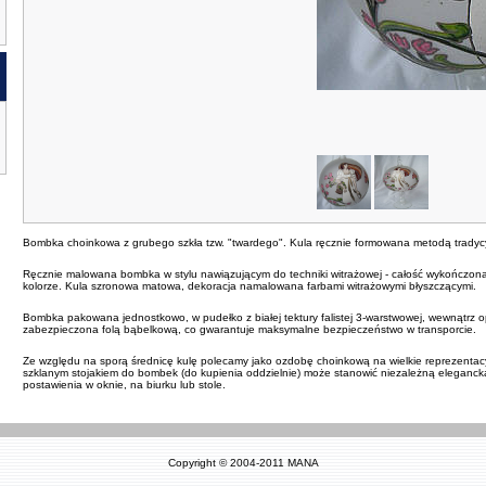
Bombka choinkowa z grubego szkła tzw. "twardego". Kula ręcznie formowana metodą tradyc
Ręcznie malowana bombka w stylu nawiązującym do techniki witrażowej - całość wykończon
kolorze. Kula szronowa matowa, dekoracja namalowana farbami witrażowymi błyszczącymi.
Bombka pakowana jednostkowo, w pudełko z białej tektury falistej 3-warstwowej, wewnątrz
zabezpieczona folą bąbelkową, co gwarantuje maksymalne bezpieczeństwo w transporcie.
Ze względu na sporą średnicę kulę polecamy jako ozdobę choinkową na wielkie reprezentacy
szklanym stojakiem do bombek (do kupienia oddzielnie) może stanowić niezależną eleganc
postawienia w oknie, na biurku lub stole.
Copyright © 2004-2011
MANA