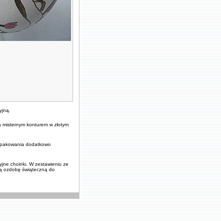
yjną.
a misternym konturem w złotym
 opakowania dodatkowo
jne choinki. W zestawieniu ze
ką ozdobę świąteczną do