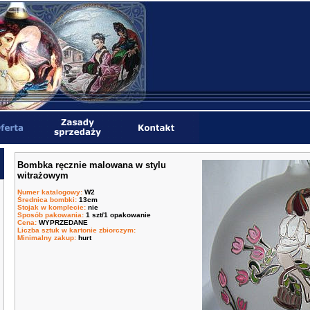
Bombka ręcznie malowana w stylu
witrażowym
Numer katalogowy
:
W2
Średnica bombki
:
13cm
Stojak w komplecie
:
nie
Sposób pakowania
:
1 szt/1 opakowanie
Cena
:
WYPRZEDANE
Liczba sztuk w kartonie zbiorczym
:
Minimalny zakup
:
hurt