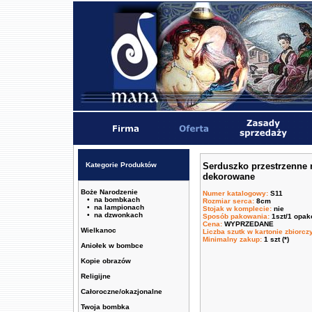
Kategorie Produktów
Serduszko przestrzenne 
dekorowane
Boże Narodzenie
Numer katalogowy
:
S11
• na bombkach
Rozmiar serca
:
8cm
• na lampionach
Stojak w komplecie
:
nie
• na dzwonkach
Sposób pakowania
:
1szt/1 opa
Cena
:
WYPRZEDANE
Wielkanoc
Liczba szutk w kartonie zbiorc
Minimalny zakup
:
1 szt (*)
Aniołek w bombce
Kopie obrazów
Religijne
Całoroczne/okazjonalne
Twoja bombka