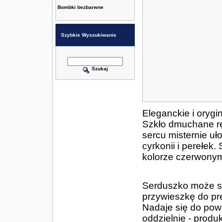
Bombki bezbarwne
Szybkie Wyszukiwanie
Szukaj
Eleganckie i orygi
Szkło dmuchane rę
sercu misternie u
cyrkonii i perełe
kolorze czerwonym
Serduszko może s
przywieszkę do pr
Nadaje się do pow
oddzielnie - prod