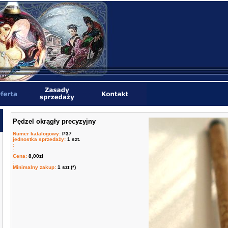
Pędzel okrągły precyzyjny
Numer katalogowy
:
P37
jednostka sprzedaży
:
1 szt.
:
:
Cena
:
8,00zł
:
Minimalny zakup
:
1 szt (*)