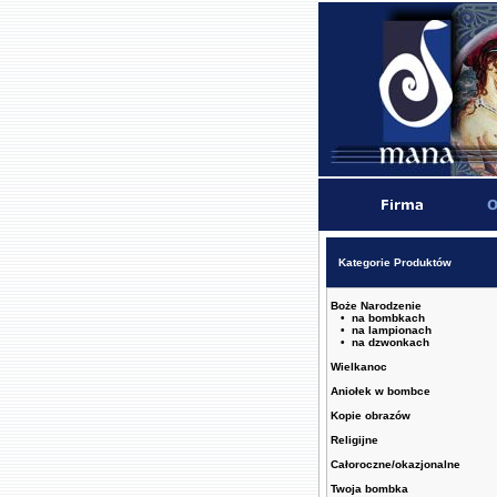
Kategorie Produktów
Boże Narodzenie
• na bombkach
• na lampionach
• na dzwonkach
Wielkanoc
Aniołek w bombce
Kopie obrazów
Religijne
Całoroczne/okazjonalne
Twoja bombka