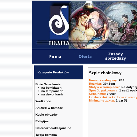
Kategorie Produktów
Szpic choinkowy
Numer katalogowy
:
P33
Rozmiar
:
30x8cm
Boże Narodzenie
Statyw w komplecie
:
nie dotycz
• na bombkach
Sposób pakowania
:
1 szt/1 opa
• na lampionach
Cena netto
:
9,00zł
• na dzwonkach
Liczba sztuk w kartonie zbiorc
Minimalny zakup
:
1 szt (*)
Wielkanoc
Aniołek w bombce
Kopie obrazów
Religijne
Całoroczne/okazjonalne
Twoja bombka