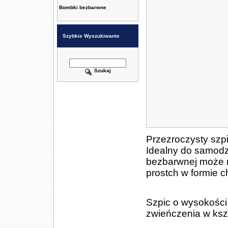
Bombki bezbarwne
Szybkie Wyszukiwanie
Szukaj
Przezroczysty szp
Idealny do samodz
bezbarwnej może 
prostch w formie c
Szpic o wysokości 
zwieńczenia w kszt