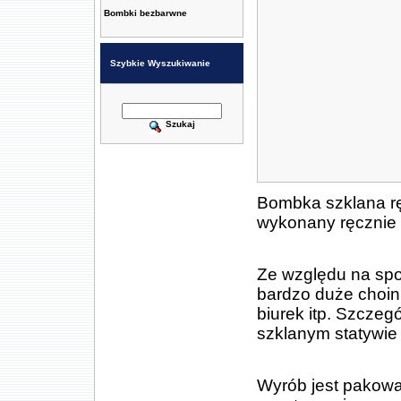
Bombki bezbarwne
Szybkie Wyszukiwanie
Szukaj
Bombka szklana r
wykonany ręcznie 
Ze względu na spo
bardzo duże choink
biurek itp. Szczeg
szklanym statywie 
Wyrób jest pakowan