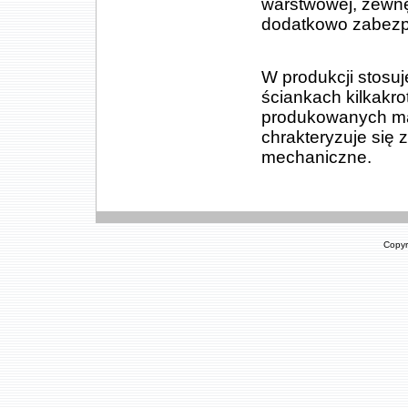
warstwowej, zewnę
dodatkowo zabezpi
W produkcji stosu
ściankach kilkakr
produkowanych ma
chrakteryzuje się
mechaniczne.
Copyr