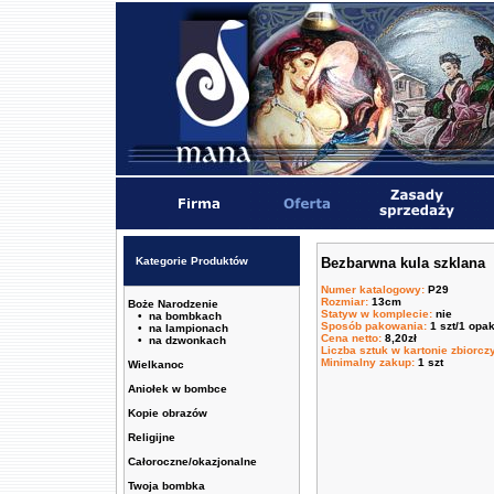
Kategorie Produktów
Bezbarwna kula szklana
Numer katalogowy
:
P29
Rozmiar
:
13cm
Boże Narodzenie
Statyw w komplecie
:
nie
• na bombkach
Sposób pakowania
:
1 szt/1 opa
• na lampionach
Cena netto
:
8,20zł
• na dzwonkach
Liczba sztuk w kartonie zbiorc
Minimalny zakup
:
1 szt
Wielkanoc
Aniołek w bombce
Kopie obrazów
Religijne
Całoroczne/okazjonalne
Twoja bombka