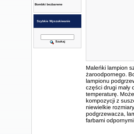
Bombki bezbarwne
Szybkie Wyszukiwanie
Szukaj
Maleńki lampion s
żaroodpornego. B
lampionu podgrzew
części drugi mały
temperaturę. Może
kompozycji z susz
niewielkie rozmiar
podgrzewacza, lam
farbami odpornymi