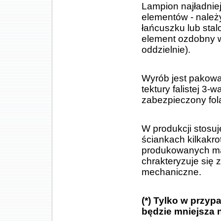
Lampion najładniej
elementów - należ
łańcuszku lub stal
element ozdobny w
oddzielnie).
Wyrób jest pakowa
tektury falistej 
zabezpieczony fol
W produkcji stosu
ściankach kilkakr
produkowanych ma
chrakteryzuje się
mechaniczne.
(*) Tylko w przy
będzie mniejsza n