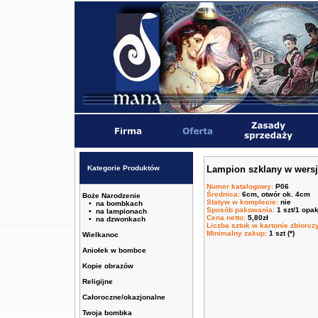
Kategorie Produktów
Lampion szklany w wersj
Numer katalogowy
:
P06
Średnica
:
6cm, otwór ok. 4cm
Boże Narodzenie
Statyw w komplecie
:
nie
• na bombkach
Sposób pakowania
:
1 szt/1 opa
• na lampionach
Cena netto
:
5,80zł
• na dzwonkach
Liczba sztuk w kartonie zbiorc
Minimalny zakup
:
1 szt (*)
Wielkanoc
Aniołek w bombce
Kopie obrazów
Religijne
Całoroczne/okazjonalne
Twoja bombka