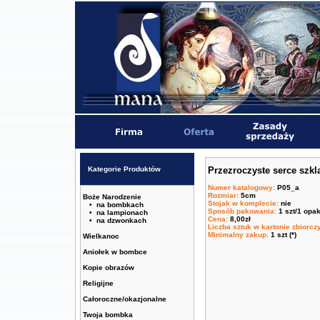
Kategorie Produktów
Przezroczyste serce szkl
Numer katalogowy
:
P05_a
Rozmiar
:
5cm
Boże Narodzenie
Stojak w komplecie
:
nie
• na bombkach
Sposób pakowania
:
1 szt/1 opa
• na lampionach
Cena
:
8,00zł
• na dzwonkach
Liczba sztuk w kartonie zbiorc
Minimalny zakup
:
1 szt (*)
Wielkanoc
Aniołek w bombce
Kopie obrazów
Religijne
Całoroczne/okazjonalne
Twoja bombka