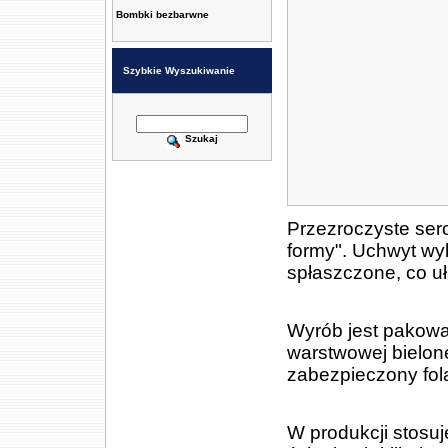
Bombki bezbarwne
Szybkie Wyszukiwanie
Szukaj
Przezroczyste ser
formy". Uchwyt wy
spłaszczone, co u
Wyrób jest pakowan
warstwowej bielo
zabezpieczony fol
W produkcji stosu