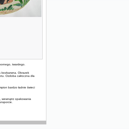
pornego, twardego.
na bezbarwna. Obrazek
etu. Ozdoba całroczna dla
mpion bardzo ładnie świeci
ej, wewnątrz opakowania
nsporcie.