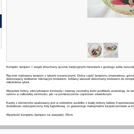
Komplet: lampion + stojak dmuchany ręcznie tradycyjnymi metodami z grubego szkła żarood
Ręcznie malowany lampion z rybami oceanicznymi. Dolna część lampionu zmatowiona, gór
dekorowany delikatnie mieniącym brokatem. Szklany wieszak dekorowny brokatem do kompl
miłośników rybek.
Wyraziste kolory, zdecydowane kontrasty i matowy neutralny kolor podkładu powodują, że la
zaróno w całkowitej ciemności, jak i w pomieszczeniu częściowo oświetlonym.
Każdy z elementów spakowany jest w oddzielne pudełko z białej tektury falistej 3-warstwow
dodatkowo zabezpieczony folą bąbelkową, co gwarantuje maksymalne bezpieczeństwo w tra
Wysokość kompletu (lampion na statywie): 28cm.