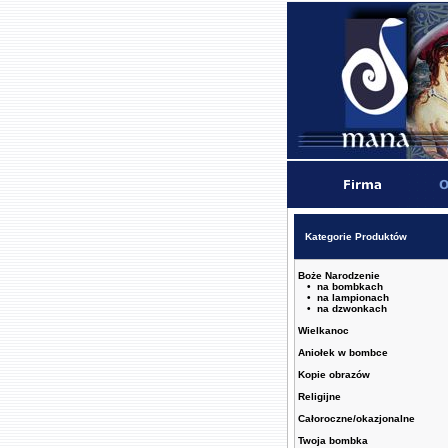
Kategorie Produktów
Boże Narodzenie
• na bombkach
• na lampionach
• na dzwonkach
Wielkanoc
Aniołek w bombce
Kopie obrazów
Religijne
Całoroczne/okazjonalne
Twoja bombka