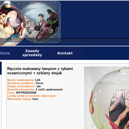
Ręcznie malowany lampion z rybami
oceanicznymi + szklany stojak
Numer katalogowy
:
L26
Średnica lampionu
:
12cm
Stojak w komplecie
:
tak
Sposób pakowania
:
1 szt/1 opakowanie
Cena
:
WYPRZEDANE
Liczba sztuk w kartonie zbiorczym
:
Minimalny zakup
:
hurt