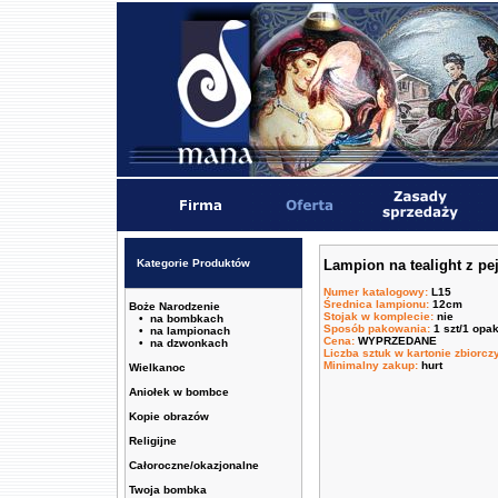
Kategorie Produktów
Lampion na tealight z p
Numer katalogowy
:
L15
Średnica lampionu
:
12cm
Boże Narodzenie
Stojak w komplecie
:
nie
• na bombkach
Sposób pakowania
:
1 szt/1 opa
• na lampionach
Cena
:
WYPRZEDANE
• na dzwonkach
Liczba sztuk w kartonie zbiorc
Minimalny zakup
:
hurt
Wielkanoc
Aniołek w bombce
Kopie obrazów
Religijne
Całoroczne/okazjonalne
Twoja bombka