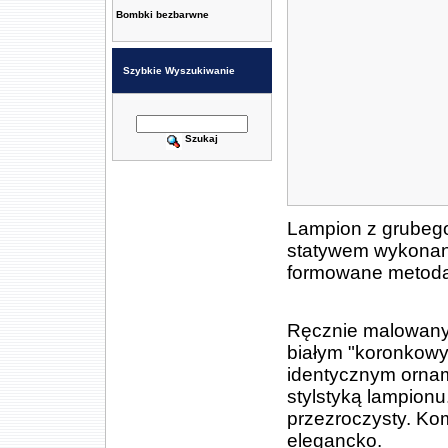
Bombki bezbarwne
Szybkie Wyszukiwanie
Szukaj
Lampion z grubego
statywem wykonany
formowane metodą 
Ręcznie malowany 
białym "koronkow
identycznym ornam
stylstyką lampionu
przezroczysty. Kom
elegancko.