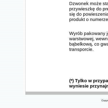
Dzwonek może sta
przywieszkę do pr
się do powieszenia
produkt o numerz
Wyrób pakowany jed
warstwowej, wewn
bąbelkową, co gw
transporcie.
(*) Tylko w przy
wyniesie przynajm
Copyr