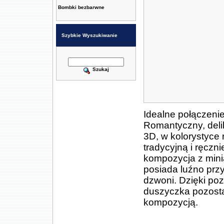
Bombki bezbarwne
Szybkie Wyszukiwanie
Szukaj
Idealne połączeni
Romantyczny, del
3D, w kolorystyce
tradycyjną i ręczn
kompozycja z mini
posiada luźno prz
dzwoni. Dzięki p
duszyczka pozosta
kompozycją.