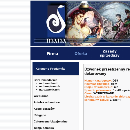
Kategorie Produktów
Dzwonek przestrzenny rę
dekorowany
Boże Narodzenie
Numer katalogowy
:
D29
• na bombkach
Rozmiar dzwonka
:
5cm
• na lampionach
Stojak w komplecie
:
nie
• na dzwonkach
Sposób pakowania
:
1szt/1 opa
Cena
:
WYPRZEDANE
Wielkanoc
Liczba szutk w kartonie zbiorc
Minimalny zakup
:
1 szt (*)
Aniołek w bombce
Kopie obrazów
Religijne
Całoroczne/okazjonalne
Twoja bombka