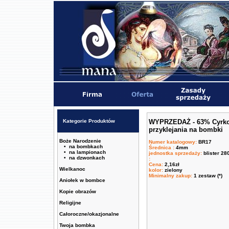
Kategorie Produktów
WYPRZEDAŻ - 63% Cyrko
przyklejania na bombki
Boże Narodzenie
Numer katalogowy
:
BR17
• na bombkach
Średnica
:
4mm
• na lampionach
jednostka sprzedaży
:
blister 28
• na dzwonkach
:
Cena
:
2,16zł
Wielkanoc
kolor
:
zielony
Minimalny zakup
:
1 zestaw (*)
Aniołek w bombce
Kopie obrazów
Religijne
Całoroczne/okazjonalne
Twoja bombka