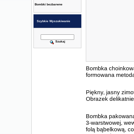
Bombki bezbarwne
Szybkie Wyszukiwanie
Szukaj
Bombka choinkowa 
formowana metodą 
Piękny, jasny zim
Obrazek delikatni
Bombka pakowana je
3-warstwowej, we
folą bąbelkową, 