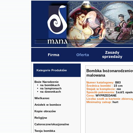
Kategorie Produktów
Bombka bożonarodzenio
malowana
Boże Narodzenie
Numer katalogowy
:
B83
• na bombkach
Średnica bombki
:
15 cm
• na lampionach
Stojak w komplecie
:
nie
• na dzwonkach
Sposób pakowania
:
1szt/1 opa
Cena
:
WYPRZEDANE
Wielkanoc
Liczba szutk w kartonie zbiorc
Minimalny zakup
:
hurt
Aniołek w bombce
Kopie obrazów
Religijne
Całoroczne/okazjonalne
Twoja bombka