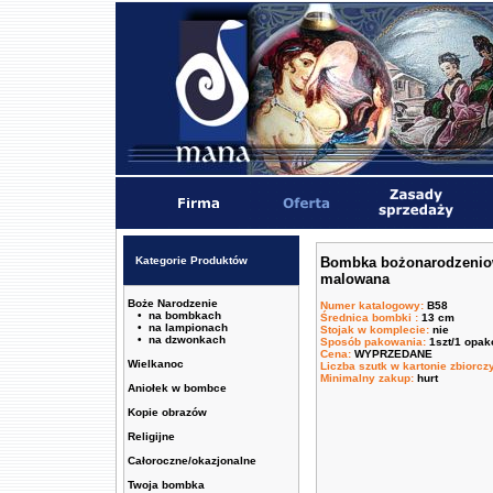
Kategorie Produktów
Bombka bożonarodzenio
malowana
Boże Narodzenie
Numer katalogowy
:
B58
• na bombkach
Średnica bombki
:
13 cm
• na lampionach
Stojak w komplecie
:
nie
• na dzwonkach
Sposób pakowania
:
1szt/1 opa
Cena
:
WYPRZEDANE
Wielkanoc
Liczba szutk w kartonie zbiorc
Minimalny zakup
:
hurt
Aniołek w bombce
Kopie obrazów
Religijne
Całoroczne/okazjonalne
Twoja bombka