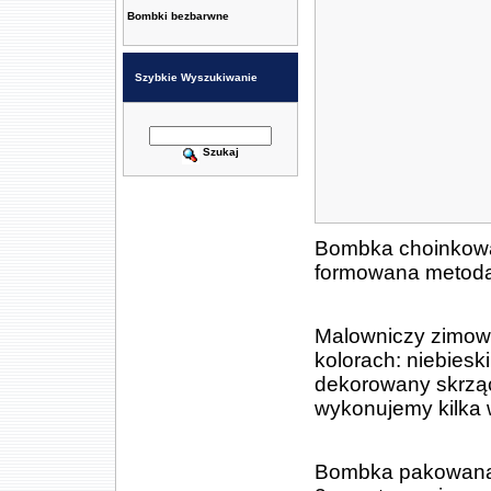
Bombki bezbarwne
Szybkie Wyszukiwanie
Szukaj
Bombka choinkowa 
formowana metodą 
Malowniczy zimowy
kolorach: niebieski
dekorowany skrzą
wykonujemy kilka w
Bombka pakowana je