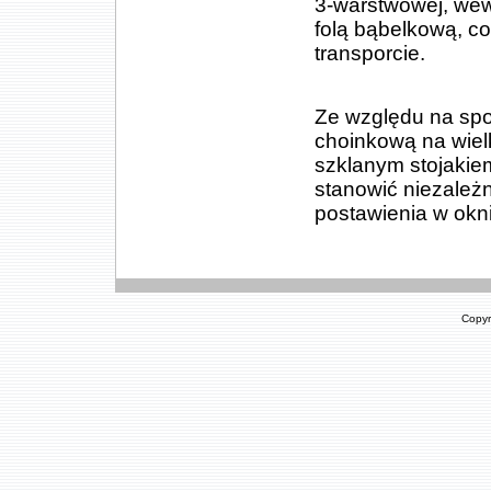
3-warstwowej, we
folą bąbelkową, 
transporcie.
Ze względu na spo
choinkową na wielk
szklanym stojakie
stanowić niezależ
postawienia w oknie
Copyr