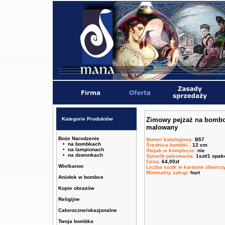
Kategorie Produktów
Zimowy pejzaż na bombce
malowany
Boże Narodzenie
Numer katalogowy
:
B57
• na bombkach
Średnica bombki
:
12 cm
• na lampionach
Stojak w komplecie
:
nie
• na dzwonkach
Sposób pakowania
:
1szt/1 opa
Cena
:
64,00zł
Wielkanoc
Liczba szutk w kartonie zbiorc
Minimalny zakup
:
hurt
Aniołek w bombce
Kopie obrazów
Religijne
Całoroczne/okazjonalne
Twoja bombka