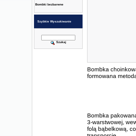
Bombki bezbarwne
Szybkie Wyszukiwanie
Szukaj
Bombka choinkowa 
formowana metodą 
Bombka pakowana je
3-warstwowej, we
folą bąbelkową, 
transporcie.