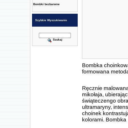
Bombki bezbarwne
Szybkie Wyszukiwanie
Szukaj
Bombka choinkowa 
formowana metodą 
Ręcznie malowana
mikołaja, ubieraj
świąteczengo obra
ultramaryny, inten
choinek kontrastu
kolorami. Bombka