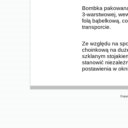
Bombka pakowana je
3-warstwowej, we
folą bąbelkową, 
transporcie.
Ze względu na spo
choinkową na duże
szklanym stojakie
stanowić niezależ
postawienia w oknie
Copyr