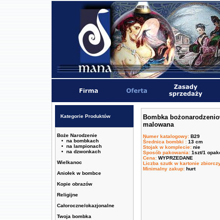
Kategorie Produktów
Bombka bożonarodzenio
malowana
Boże Narodzenie
Numer katalogowy
:
B29
• na bombkach
Średnica bombki
:
13 cm
• na lampionach
Stojak w komplecie
:
nie
• na dzwonkach
Sposób pakowania
:
1szt/1 opa
Cena
:
WYPRZEDANE
Wielkanoc
Liczba szutk w kartonie zbiorc
Minimalny zakup
:
hurt
Aniołek w bombce
Kopie obrazów
Religijne
Całoroczne/okazjonalne
Twoja bombka