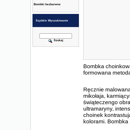
Bombki bezbarwne
Szybkie Wyszukiwanie
Szukaj
Bombka choinkowa 
formowana metodą 
Ręcznie malowana
mikołaja, karmiąc
świąteczengo obra
ultramaryny, inten
choinek kontrastu
kolorami. Bombka