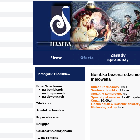
Kategorie Produktów
Bombka bożonarodzenio
malowana
Boże Narodzenie
Numer katalogowy
:
B01
• na bombkach
Średnica bombki
:
13 cm
• na lampionach
Stojak w komplecie
:
nie
• na dzwonkach
Sposób pakowania
:
1szt/1 opa
Cena
:
80,00zł
Wielkanoc
Liczba szutk w kartonie zbiorc
Minimalny zakup
:
hurt
Aniołek w bombce
Kopie obrazów
Religijne
Całoroczne/okazjonalne
Twoja bombka