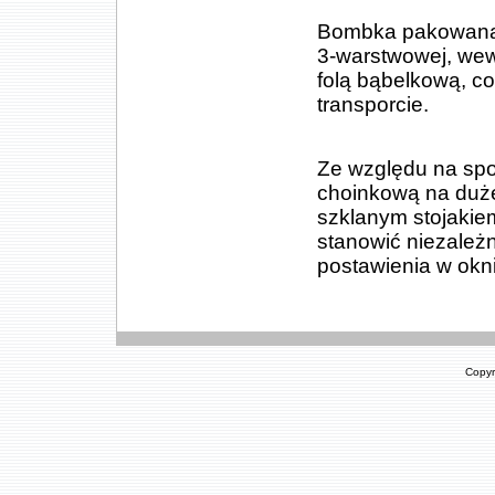
Bombka pakowana je
3-warstwowej, we
folą bąbelkową, 
transporcie.
Ze względu na spo
choinkową na duże
szklanym stojakie
stanowić niezależ
postawienia w oknie
Copyr